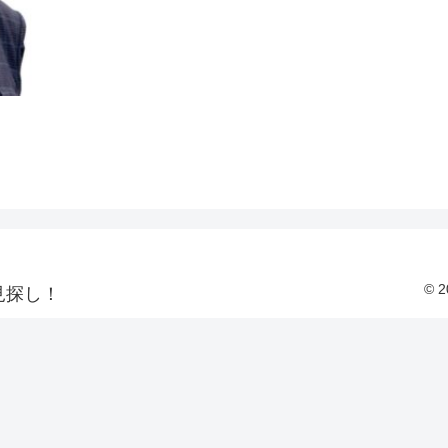
© 
見探し！